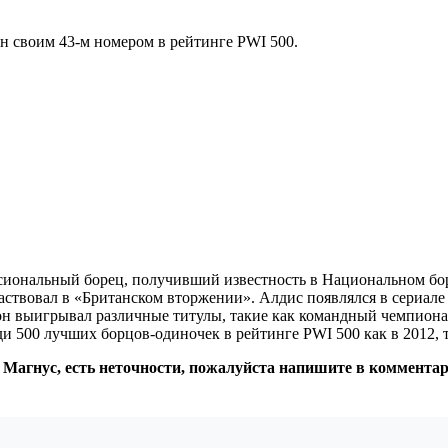
н своим 43-м номером в рейтинге PWI 500.
ссиональный борец, получивший известность в Национальном бо
ствовал в «Британском вторжении». Алдис появлялся в сериале 
он выигрывал различные титулы, такие как командный чемпионат
ди 500 лучших борцов-одиночек в рейтинге PWI 500 как в 2012, та
 Магнус, есть неточности, пожалуйста напишите в комментар