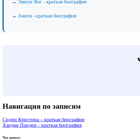
→
Эмили Янг - краткая биография
→
Амита - краткая биография
Навигация по записям
Сидни Кристина – краткая биография
Хардик Пандия – краткая биография
Что нового