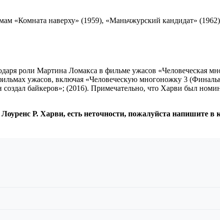
ам «Комната наверху» (1959), «Маньчжурский кандидат» (1962) 
годаря роли Мартина Ломакса в фильме ужасов «Человеческая мно
льмах ужасов, включая «Человеческую многоножку 3 (Финальна
н создал байкеров»; (2016). Примечательно, что Харви был номи
 Лоуренс Р. Харви, есть неточности, пожалуйста напишите в