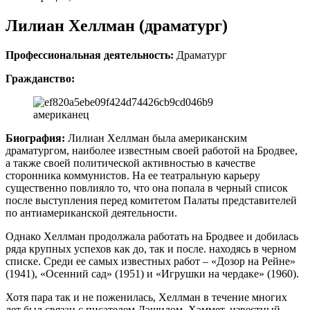
Лилиан Хеллман (драматург)
Профессиональная деятельность:
Драматург
Гражданство:
американец
Биография:
Лилиан Хеллман была американским
драматургом, наиболее известным своей работой на Бродвее,
а также своей политической активностью в качестве
сторонника коммунистов. На ее театральную карьеру
существенно повлияло то, что она попала в черный список
после выступления перед комитетом Палаты представителей
по антиамериканской деятельности.
Однако Хеллман продолжала работать на Бродвее и добилась
ряда крупных успехов как до, так и после. находясь в черном
списке. Среди ее самых известных работ – «Дозор на Рейне»
(1941), «Осенний сад» (1951) и «Игрушки на чердаке» (1960).
Хотя пара так и не поженилась, Хеллман в течение многих
лет был связан с писателем Дэшилом. Хэммет, известный