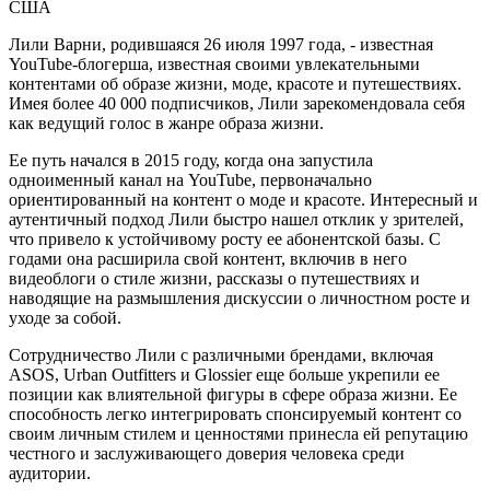
США
Лили Варни, родившаяся 26 июля 1997 года, - известная
YouTube-блогерша, известная своими увлекательными
контентами об образе жизни, моде, красоте и путешествиях.
Имея более 40 000 подписчиков, Лили зарекомендовала себя
как ведущий голос в жанре образа жизни.
Ее путь начался в 2015 году, когда она запустила
одноименный канал на YouTube, первоначально
ориентированный на контент о моде и красоте. Интересный и
аутентичный подход Лили быстро нашел отклик у зрителей,
что привело к устойчивому росту ее абонентской базы. С
годами она расширила свой контент, включив в него
видеоблоги о стиле жизни, рассказы о путешествиях и
наводящие на размышления дискуссии о личностном росте и
уходе за собой.
Сотрудничество Лили с различными брендами, включая
ASOS, Urban Outfitters и Glossier еще больше укрепили ее
позиции как влиятельной фигуры в сфере образа жизни. Ее
способность легко интегрировать спонсируемый контент со
своим личным стилем и ценностями принесла ей репутацию
честного и заслуживающего доверия человека среди
аудитории.