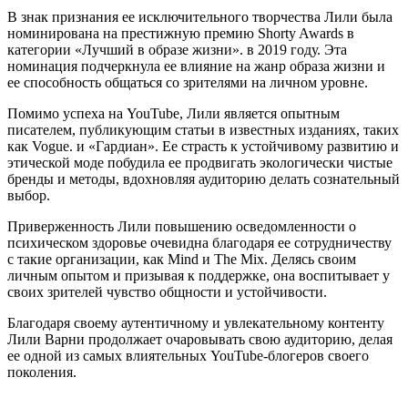
В знак признания ее исключительного творчества Лили была
номинирована на престижную премию Shorty Awards в
категории «Лучший в образе жизни». в 2019 году. Эта
номинация подчеркнула ее влияние на жанр образа жизни и
ее способность общаться со зрителями на личном уровне.
Помимо успеха на YouTube, Лили является опытным
писателем, публикующим статьи в известных изданиях, таких
как Vogue. и «Гардиан». Ее страсть к устойчивому развитию и
этической моде побудила ее продвигать экологически чистые
бренды и методы, вдохновляя аудиторию делать сознательный
выбор.
Приверженность Лили повышению осведомленности о
психическом здоровье очевидна благодаря ее сотрудничеству
с такие организации, как Mind и The Mix. Делясь своим
личным опытом и призывая к поддержке, она воспитывает у
своих зрителей чувство общности и устойчивости.
Благодаря своему аутентичному и увлекательному контенту
Лили Варни продолжает очаровывать свою аудиторию, делая
ее одной из самых влиятельных YouTube-блогеров своего
поколения.