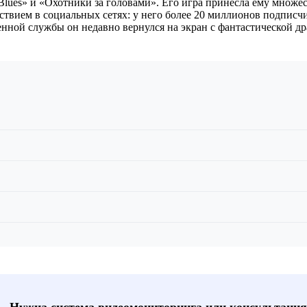
Blues» и «Охотники за головами». Его игра принесла ему множес
твием в социальных сетях: у него более 20 миллионов подписчик
енной службы он недавно вернулся на экран с фантастической д
📞 Нужна система видеомониторинга или консультация