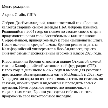
Место рождения:
Акрон, Огайо, США
Леброн Джеймс-младший, также известный как «Бронни»,
является старшим сыном легенды НБА Леброна Джеймса.
Родившийся в 2004 году, он пошел по стопам своего отца и
продемонстрировал свой баскетбольный талант в школе
Сьерра-Каньон, приведя команду к трем чемпионатам штата.
После окончания средней школы Бронни решил играть за
Калифорнийский университет в Лос-Анджелесе, где его
считают самым перспективным игроком в классе 2023 года.
К достижениям Бронни относится звание Открытой южной
секции Калифорнийской межшкольной федерации (CIF).
Игрок года в дивизионе в 2022 году и выбран для участия в
престижном Всеамериканском матче McDonald’s в 2023 году.
За пределами корта он известен своими тесными семейными
связями, любит играть в видеоигры и проводить время с
друзьями. Имея огромное количество подписчиков в
социальных сетях, Бронни уже сделал себе имя и готов
продолжить свое баскетбольное наследие.