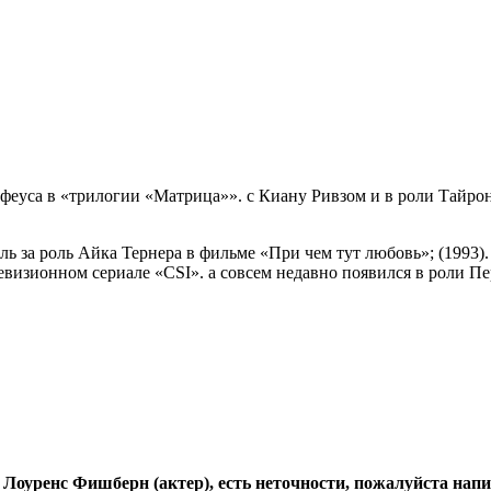
феуса в «трилогии «Матрица»». с Киану Ривзом и в роли Тайр
за роль Айка Тернера в фильме «При чем тут любовь»; (1993).
евизионном сериале «CSI». а совсем недавно появился в роли Пе
 Лоуренс Фишберн (актер), есть неточности, пожалуйста нап