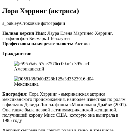
Лора Хэрринг (актриса)
s_bukley/Стоковые фотографии
Полная версия Имя:
Лаура Елена Мартинес-Херринг,
графиня фон Бисмарк-Шёнхаузен
Профессиональная деятельность:
Актриса
Гражданство:
Американский
Мексиканка
Биография:
Лора Хэрринг - американская актриса
мексиканского происхождения, наиболее известная по ролям
в фильмах Дэвида Линча. фильм «Малхолланд Драйв» (2001).
Она также была первой латиноамериканской женщиной,
получившей корону Мисс США, которую она выиграла в
1985 году.
Харринг сыграла ряд других ролей в кино, в том числе