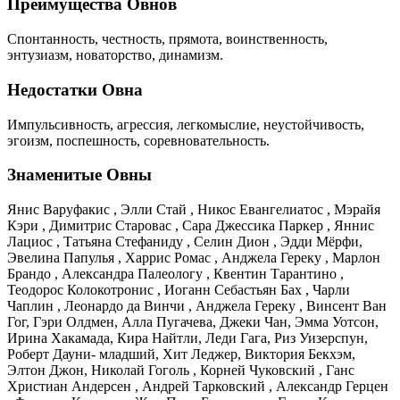
Преимущества Овнов
Спонтанность, честность, прямота, воинственность,
энтузиазм, новаторство, динамизм.
Недостатки Овна
Импульсивность, агрессия, легкомыслие, неустойчивость,
эгоизм, поспешность, соревновательность.
Знаменитые Овны
Янис Варуфакис , Элли Стай , Никос Евангелиатос , Мэрайя
Кэри , Димитрис Старовас , Сара Джессика Паркер , Яннис
Лациос , Татьяна Стефаниду , Селин Дион , Эдди Мёрфи,
Эвелина Папулья , Харрис Ромас , Анджела Гереку , Марлон
Брандо , Александра Палеологу , Квентин Тарантино ,
Теодорос Колокотронис , Иоганн Себастьян Бах , Чарли
Чаплин , Леонардо да Винчи , Анджела Гереку , Винсент Ван
Гог, Гэри Олдмен, Алла Пугачева, Джеки Чан, Эмма Уотсон,
Ирина Хакамада, Кира Найтли, Леди Гага, Риз Уизерспун,
Роберт Дауни- младший, Хит Леджер, Виктория Бекхэм,
Элтон Джон, Николай Гоголь , Корней Чуковский , Ганс
Христиан Андерсен , Андрей Тарковский , Александр Герцен