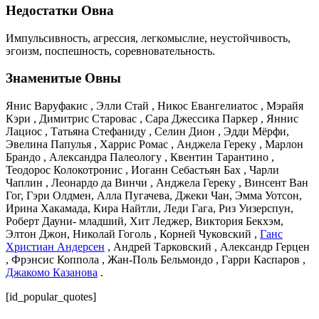
Недостатки Овна
Импульсивность, агрессия, легкомыслие, неустойчивость,
эгоизм, поспешность, соревновательность.
Знаменитые Овны
Янис Варуфакис , Элли Стай , Никос Евангелиатос , Мэрайя
Кэри , Димитрис Старовас , Сара Джессика Паркер , Яннис
Лациос , Татьяна Стефаниду , Селин Дион , Эдди Мёрфи,
Эвелина Папулья , Харрис Ромас , Анджела Гереку , Марлон
Брандо , Александра Палеологу , Квентин Тарантино ,
Теодорос Колокотронис , Иоганн Себастьян Бах , Чарли
Чаплин , Леонардо да Винчи , Анджела Гереку , Винсент Ван
Гог, Гэри Олдмен, Алла Пугачева, Джеки Чан, Эмма Уотсон,
Ирина Хакамада, Кира Найтли, Леди Гага, Риз Уизерспун,
Роберт Дауни- младший, Хит Леджер, Виктория Бекхэм,
Элтон Джон, Николай Гоголь , Корней Чуковский ,
Ганс
Христиан Андерсен
, Андрей Тарковский , Александр Герцен
, Фрэнсис Коппола , Жан-Поль Бельмондо , Гарри Каспаров ,
Джакомо Казанова
.
[id_popular_quotes]