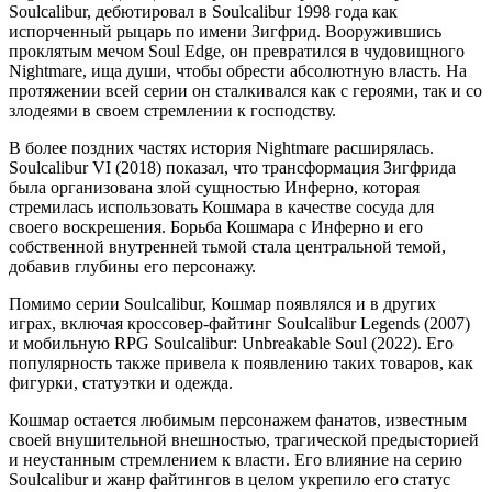
Soulcalibur, дебютировал в Soulcalibur 1998 года как
испорченный рыцарь по имени Зигфрид. Вооружившись
проклятым мечом Soul Edge, он превратился в чудовищного
Nightmare, ища души, чтобы обрести абсолютную власть. На
протяжении всей серии он сталкивался как с героями, так и со
злодеями в своем стремлении к господству.
В более поздних частях история Nightmare расширялась.
Soulcalibur VI (2018) показал, что трансформация Зигфрида
была организована злой сущностью Инферно, которая
стремилась использовать Кошмара в качестве сосуда для
своего воскрешения. Борьба Кошмара с Инферно и его
собственной внутренней тьмой стала центральной темой,
добавив глубины его персонажу.
Помимо серии Soulcalibur, Кошмар появлялся и в других
играх, включая кроссовер-файтинг Soulcalibur Legends (2007)
и мобильную RPG Soulcalibur: Unbreakable Soul (2022). Его
популярность также привела к появлению таких товаров, как
фигурки, статуэтки и одежда.
Кошмар остается любимым персонажем фанатов, известным
своей внушительной внешностью, трагической предысторией
и неустанным стремлением к власти. Его влияние на серию
Soulcalibur и жанр файтингов в целом укрепило его статус