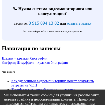
📞 Нужна система видеомониторинга или
консультация?
8 915 894 13 82
Звоните:
или
оставьте заявку
Бесплатный расчёт стоимости и выезд специалиста
Навигация по записям
Шехин – краткая биография
Зигфрид Штауффен – краткая биография
Что нового
Как удаленный видеомониторинг может сократить
затраты на ЧОП
Тарифы на охранный видеомониторинг
Этапы подключения удаленного видеомониторинга
Мы используем файлы cookies для улучшения работы сайта,
Кому подходит удаленный видеомониторинг?
анализа трафика и персонализации контента. Продолжая
Какие задачи решает удаленный видеомониторинг
пользоваться сайтом, вы соглашаетесь с использованием