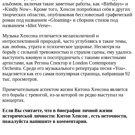
альбомов, включая такие заметные работы, как «Birthdays» и
«Kindly Now». Кроме того, Хенсон попробовал себя в других
творческих областях, опубликовав бессловесный графический
роман под названием «Gloaming» и сборник стихов под
названием «Idiot Verse».
Музыка Хенсона отличается меланхоличной и
интроспективной природой, часто углубляясь в такие темы,
как любовь, утрата и психическое здоровье. Несмотря на
борьбу с сильной тревожностью и страхом сцены, ему удалось
выступить вживую и посотрудничать с такими известными
артистами, как Регина Спектор и London Contemporary
Orchestra. Среди его музыкального репертуара песня «You».
выделяется как его самая популярная страница, набравшая 92
тыс. просмотров.
Примечательным аспектом жизни Китона Хенсона является
его борьба с тревогой, из-за которой он редко выступал на
концертах.
Если Вы считаете, что в биографии личной жизни
исторической личности: Китон Хенсон , есть неточности,
пожалуйста напишите в комментарии.