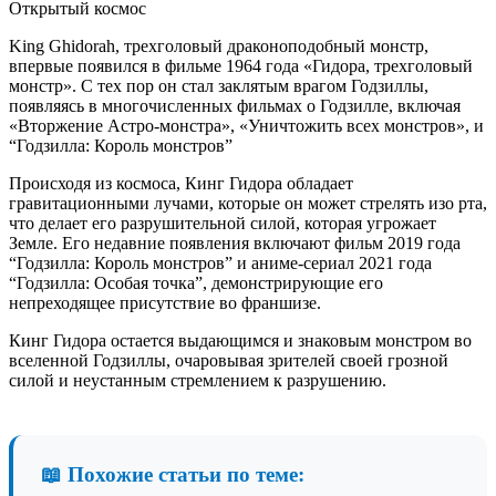
Открытый космос
King Ghidorah, трехголовый драконоподобный монстр,
впервые появился в фильме 1964 года «Гидора, трехголовый
монстр». С тех пор он стал заклятым врагом Годзиллы,
появляясь в многочисленных фильмах о Годзилле, включая
«Вторжение Астро-монстра», «Уничтожить всех монстров», и
“Годзилла: Король монстров”
Происходя из космоса, Кинг Гидора обладает
гравитационными лучами, которые он может стрелять изо рта,
что делает его разрушительной силой, которая угрожает
Земле. Его недавние появления включают фильм 2019 года
“Годзилла: Король монстров” и аниме-сериал 2021 года
“Годзилла: Особая точка”, демонстрирующие его
непреходящее присутствие во франшизе.
Кинг Гидора остается выдающимся и знаковым монстром во
вселенной Годзиллы, очаровывая зрителей своей грозной
силой и неустанным стремлением к разрушению.
📖 Похожие статьи по теме: