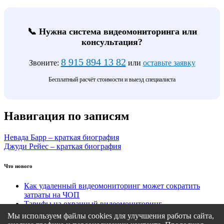
📞 Нужна система видеомониторинга или
консультация?
8 915 894 13 82
Звоните:
или
оставьте заявку
Бесплатный расчёт стоимости и выезд специалиста
Навигация по записям
Невада Барр – краткая биография
Джуди Рейес – краткая биография
Что нового
Как удаленный видеомониторинг может сократить
затраты на ЧОП
Тарифы на охранный видеомониторинг
Этапы подключения удаленного видеомониторинга
Мы используем файлы cookies для улучшения работы сайта,
Кому подходит удаленный видеомониторинг?