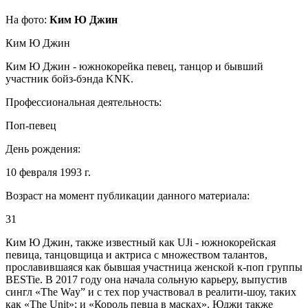
На фото:
Ким Ю Джин
Ким Ю Джин
Ким Ю Джин - южнокорейка певец, танцор и бывший
участник бойз-бэнда KNK.
Профессиональная деятельность:
Поп-певец
День рождения:
10 февраля 1993 г.
Возраст на момент публикации данного материала:
31
Ким Ю Джин, также известный как UJi - южнокорейская
певица, танцовщица и актриса с множеством талантов,
прославившаяся как бывшая участница женской к-поп группы
BESTie. В 2017 году она начала сольную карьеру, выпустив
сингл «The Way” и с тех пор участвовал в реалити-шоу, таких
как «The Unit»; и «Король певца в масках». Юджи также