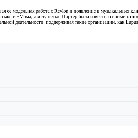
ная ее модельная работа с Revlon и появление в музыкальных кл
атья». и «Мама, я хочу петь». Портер была известна своими отн
тельной деятельности, поддерживая такие организации, как Lupus