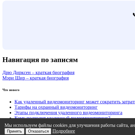
Навигация по записям
Дрю Дирксен – краткая биография
Мэри Шир – краткая биография
Что нового
Как удаленный видеомониторинг может сократить затра
Тарифы на охранный видеомониторинг
Этапы подключения удаленного видеомониторинга
Кому подходит удаленный видеомониторинг?
Какие задачи решает удаленный видеомониторинг
Мы используем файлы cookies для улучшения работы сайта, ан
Подробнее
Принять
Отказаться
Политика конфиденциальности