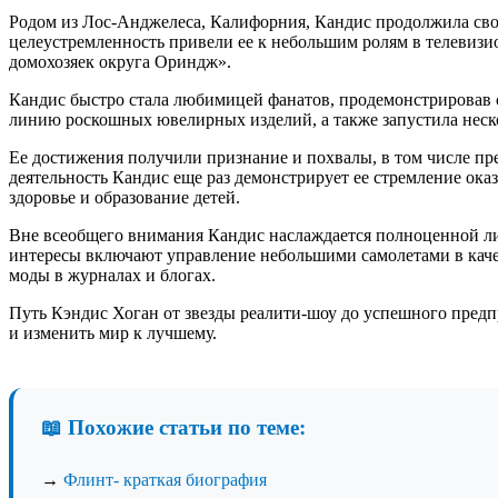
Родом из Лос-Анджелеса, Калифорния, Кандис продолжила свою
целеустремленность привели ее к небольшим ролям в телевизи
домохозяек округа Ориндж».
Кандис быстро стала любимицей фанатов, продемонстрировав 
линию роскошных ювелирных изделий, а также запустила неско
Ее достижения получили признание и похвалы, в том числе пре
деятельность Кандис еще раз демонстрирует ее стремление ок
здоровье и образование детей.
Вне всеобщего внимания Кандис наслаждается полноценной лич
интересы включают управление небольшими самолетами в каче
моды в журналах и блогах.
Путь Кэндис Хоган от звезды реалити-шоу до успешного пред
и изменить мир к лучшему.
📖 Похожие статьи по теме:
→
Флинт- краткая биография