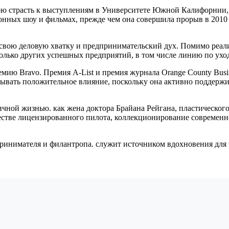
 страсть к выступлениям в Университете Южной Калифорнии, гд
онных шоу и фильмах, прежде чем она совершила прорыв в 2010 
свою деловую хватку и предпринимательский дух. Помимо реали
лько других успешных предприятий, в том числе линию по уходу
мию Bravo. Премия A-List и премия журнала Orange County Busi
азывать положительное влияние, поскольку она активно поддерж
ной жизнью. как жена доктора Брайана Рейгана, пластического 
стве лицензированного пилота, коллекционирование современно
принимателя и филантропа. служит источником вдохновения для