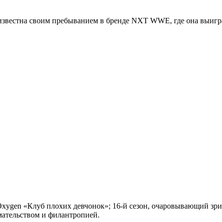
 известна своим пребыванием в бренде NXT WWE, где она выиг
 Oxygen «Клуб плохих девчонок»; 16-й сезон, очаровывающий зр
мательством и филантропией.