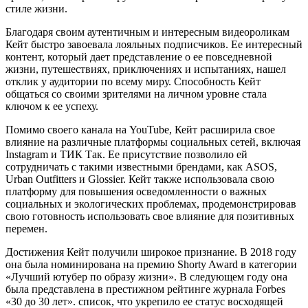
стиле жизни.
Благодаря своим аутентичным и интересным видеороликам
Кейт быстро завоевала лояльных подписчиков. Ее интересный
контент, который дает представление о ее повседневной
жизни, путешествиях, приключениях и испытаниях, нашел
отклик у аудитории по всему миру. Способность Кейт
общаться со своими зрителями на личном уровне стала
ключом к ее успеху.
Помимо своего канала на YouTube, Кейт расширила свое
влияние на различные платформы социальных сетей, включая
Instagram и ТИК Так. Ее присутствие позволило ей
сотрудничать с такими известными брендами, как ASOS,
Urban Outfitters и Glossier. Кейт также использовала свою
платформу для повышения осведомленности о важных
социальных и экологических проблемах, продемонстрировав
свою готовность использовать свое влияние для позитивных
перемен.
Достижения Кейт получили широкое признание. В 2018 году
она была номинирована на премию Shorty Award в категории
«Лучший ютубер по образу жизни». В следующем году она
была представлена ​​в престижном рейтинге журнала Forbes
«30 до 30 лет». список, что укрепило ее статус восходящей