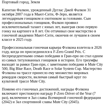
Портовый город, Земля
Капитан Фалкон, урожденный Дуглас Джей Фалкон 31
октября 2007 года в Мьют-Сити, Ф-Зеро, является
легендарным гонщиком и охотником за головами. Сын
профессиональных гонщиков, Фалкон проявил
исключительный талант с юных лет, выиграв свою первую
гонку на картинге в 8 лет. Он оттачивал свое мастерство в
гоночной академии Мьют-Сити, окончив ее лучшим в своем
классе в 2025 году.
Профессиональная гоночная карьера Фэлкона взлетела в 2026
году, когда он присоединился к F-Zero Grand Prix. С
беспрецедентными семью победами в Гран-при он стал одним
из самых титулованных гонщиков в истории. Его триумфы
выходят за рамки Гран-при, с заметными победами в Mute City
500, Big Blue Race, Death Race и Solar System Cup. Мастерство
Фэлкона на трассе принесло ему множество мировых
рекордов скорости, включая самый быстрый круг по
культовой трассе Mute City.
Помимо его гоночных достижений, награды Фэлкона
включают престижную награду F-Zero Driver of the Year (7
раз), включение в Зал славы Всемирной гоночной федерации
(2042) и Зал спортивной славы Mute City (2045).