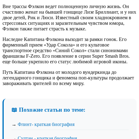
Вне трассы Фэлкон ведет полноценную личную жизнь. Он
счастливо женат на бывшей гонщице Лизе Бриллиант, и у них
двое детей, Рик и Люси. Известный своим хладнокровием в
стрессовых ситуациях и заразительным чувством юмора,
Фэлкон также питает страсть к музыке.
Наследие Капитана Фэлкона выходит за рамки гонок. Его
фирменный прием «Удар Сокола» и его культовое
транспортное средство «Синий Сокол» стали синонимами
франшизы F-Zero. Его появление в серии Super Smash Bros.
еще больше укрепило его статус любимой игровой иконы.
Путь Капитана Фэлкона от молодого вундеркинда до
легендарного гонщика и феномена поп-культуры продолжает
завораживать зрителей по всему миру.
📖 Похожие статьи по теме:
→
Флинт- краткая биография
→
Султан - краткая биография