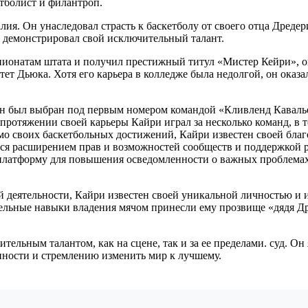
етболист и филантроп.
лия. Он унаследовал страсть к баскетболу от своего отца Дреде
 демонстрировал свой исключительный талант.
мпионатам штата и получил престижный титул «Мистер Кейри», о
ет Дьюка. Хотя его карьера в колледже была недолгой, он оказ
он был выбран под первым номером командой «Кливленд Кавалье
 протяжении своей карьеры Кайри играл за несколько команд, в 
мо своих баскетбольных достижений, Кайри известен своей бла
я расширением прав и возможностей сообществ и поддержкой р
 платформу для повышения осведомленности о важных проблема
й деятельности, Кайри известен своей уникальной личностью и 
льные навыки владения мячом принесли ему прозвище «дядя Дрю
ельным талантом, как на сцене, так и за ее пределами. суд. О
нности и стремлению изменить мир к лучшему.