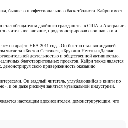
рика, бывшего профессионального баскетболиста. Кайри имеет
н стал обладателем двойного гражданства в США и Австралии.
ал значительное влияние, продемонстрировав свои навыки и
рс» на драфте НБА 2011 года. Он быстро стал восходящей
том числе за «Бостон Селтикс», «Бруклин Нетс» и «Даллас
готворительной деятельностью и общественной активностью.
азличных благотворительных проектов. Кайри также является
х, демонстрируя свою приверженность оказанию
интересами. Он заядлый читатель, углубляющийся в книги по
». и он даже рискнул заняться музыкальной индустрией,
н является настоящим вдохновителем, демонстрирующим, что