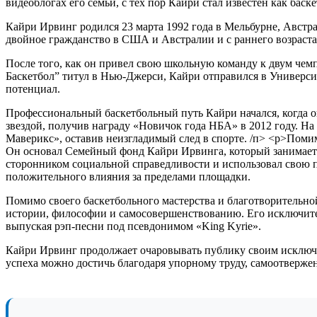
видеоблогах его семьи, с тех пор Кайри стал известен как баск
Кайри Ирвинг родился 23 марта 1992 года в Мельбурне, Австра
двойное гражданство в США и Австралии и с раннего возраста
После того, как он привел свою школьную команду к двум че
Баскетбол” титул в Нью-Джерси, Кайри отправился в Университ
потенциал.
Профессиональный баскетбольный путь Кайри начался, когда 
звездой, получив награду «Новичок года НБА» в 2012 году. На
Маверикс», оставив неизгладимый след в спорте. /п> <р>Поми
Он основал Семейный фонд Кайри Ирвинга, который занимаетс
сторонником социальной справедливости и использовал свою
положительного влияния за пределами площадки.
Помимо своего баскетбольного мастерства и благотворительно
истории, философии и самосовершенствованию. Его исключите
выпуская рэп-песни под псевдонимом «King Kyrie».
Кайри Ирвинг продолжает очаровывать публику своим исключит
успеха можно достичь благодаря упорному труду, самоотверже