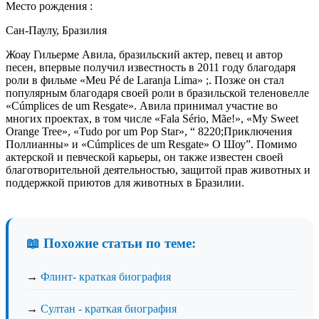
Место рождения :
Сан-Паулу, Бразилия
Жоау Гильерме Авила, бразильский актер, певец и автор
песен, впервые получил известность в 2011 году благодаря
роли в фильме «Meu Pé de Laranja Lima» ;. Позже он стал
популярным благодаря своей роли в бразильской теленовелле
«Cúmplices de um Resgate». Авила принимал участие во
многих проектах, в том числе «Fala Sério, Mãe!», «My Sweet
Orange Tree», «Tudo por um Pop Star», “ 8220;Приключения
Поллианны» и «Cúmplices de um Resgate» О Шоу”. Помимо
актерской и певческой карьеры, он также известен своей
благотворительной деятельностью, защитой прав животных и
поддержкой приютов для животных в Бразилии.
📖 Похожие статьи по теме:
→
Флинт- краткая биография
→
Султан - краткая биография