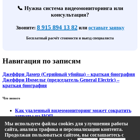
📞 Нужна система видеомониторинга или
консультация?
8 915 894 13 82
Звоните:
или
оставьте заявку
Бесплатный расчёт стоимости и выезд специалиста
Навигация по записям
Джеффри Дамер (Серийный убийца) – краткая биография
Джеффри Иммельт (председатель General Electric) –
краткая биография
Что нового
Как удаленный видеомониторинг может сократить
затраты на ЧОП
Тарифы на охранный видеомониторинг
Мы используем файлы cookies для улучшения работы
Этапы подключения удаленного видеомониторинга
сайта, анализа трафика и персонализации контента.
Кому подходит удаленный видеомониторинг?
Продолжая пользоваться сайтом, вы соглашаетесь с
Какие задачи решает удаленный видеомониторинг