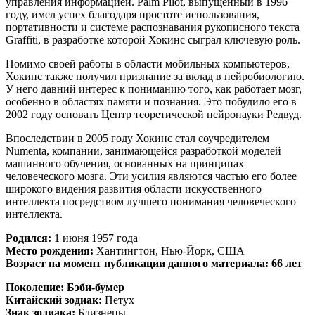
управления информацией. Palm Pilot, выпущенный в 1996
году, имел успех благодаря простоте использования,
портативности и системе распознавания рукописного текста
Graffiti, в разработке которой Хокинс сыграл ключевую роль.
Помимо своей работы в области мобильных компьютеров,
Хокинс также получил признание за вклад в нейробиологию.
У него давний интерес к пониманию того, как работает мозг,
особенно в областях памяти и познания. Это побудило его в
2002 году основать Центр теоретической нейронауки Редвуд.
Впоследствии в 2005 году Хокинс стал соучредителем
Numenta, компании, занимающейся разработкой моделей
машинного обучения, основанных на принципах
человеческого мозга. Эти усилия являются частью его более
широкого видения развития области искусственного
интеллекта посредством лучшего понимания человеческого
интеллекта.
Родился:
1 июня 1957 года
Место рождения:
Хантингтон, Нью-Йорк, США
Возраст на момент публикации данного материала: 66 лет
Поколение:
Бэби-бумер
Китайский зодиак:
Петух
Знак зодиака:
Близнецы