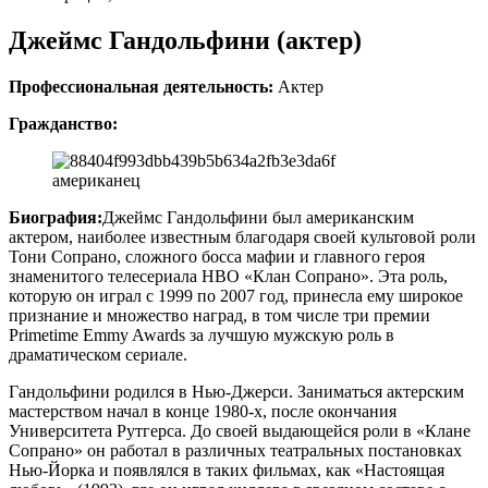
Джеймс Гандольфини (актер)
Профессиональная деятельность:
Актер
Гражданство:
американец
Биография:
Джеймс Гандольфини был американским
актером, наиболее известным благодаря своей культовой роли
Тони Сопрано, сложного босса мафии и главного героя
знаменитого телесериала HBO «Клан Сопрано». Эта роль,
которую он играл с 1999 по 2007 год, принесла ему широкое
признание и множество наград, в том числе три премии
Primetime Emmy Awards за лучшую мужскую роль в
драматическом сериале.
Гандольфини родился в Нью-Джерси. Заниматься актерским
мастерством начал в конце 1980-х, после окончания
Университета Рутгерса. До своей выдающейся роли в «Клане
Сопрано» он работал в различных театральных постановках
Нью-Йорка и появлялся в таких фильмах, как «Настоящая