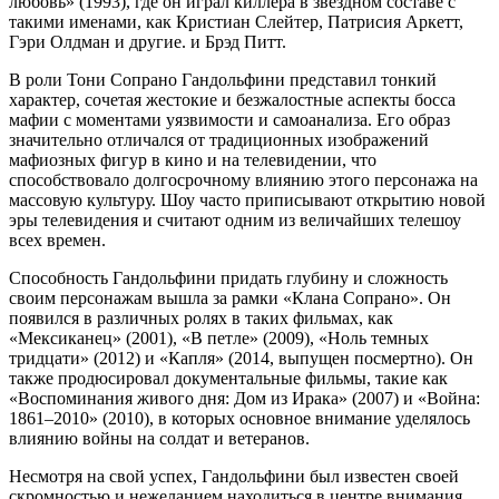
любовь» (1993), где он играл киллера в звездном составе с
такими именами, как Кристиан Слейтер, Патрисия Аркетт,
Гэри Олдман и другие. и Брэд Питт.
В роли Тони Сопрано Гандольфини представил тонкий
характер, сочетая жестокие и безжалостные аспекты босса
мафии с моментами уязвимости и самоанализа. Его образ
значительно отличался от традиционных изображений
мафиозных фигур в кино и на телевидении, что
способствовало долгосрочному влиянию этого персонажа на
массовую культуру. Шоу часто приписывают открытию новой
эры телевидения и считают одним из величайших телешоу
всех времен.
Способность Гандольфини придать глубину и сложность
своим персонажам вышла за рамки «Клана Сопрано». Он
появился в различных ролях в таких фильмах, как
«Мексиканец» (2001), «В петле» (2009), «Ноль темных
тридцати» (2012) и «Капля» (2014, выпущен посмертно). Он
также продюсировал документальные фильмы, такие как
«Воспоминания живого дня: Дом из Ирака» (2007) и «Война:
1861–2010» (2010), в которых основное внимание уделялось
влиянию войны на солдат и ветеранов.
Несмотря на свой успех, Гандольфини был известен своей
скромностью и нежеланием находиться в центре внимания.