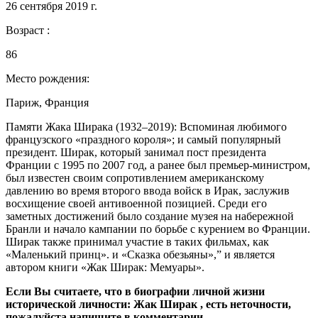
26 сентября 2019 г.
Возраст :
86
Место рождения:
Париж, Франция
Памяти Жака Ширака (1932–2019): Вспоминая любимого
французского «праздного короля»; и самый популярный
президент. Ширак, который занимал пост президента
Франции с 1995 по 2007 год, а ранее был премьер-министром,
был известен своим сопротивлением американскому
давлению во время второго ввода войск в Ирак, заслужив
восхищение своей антивоенной позицией. Среди его
заметных достижений было создание музея на набережной
Бранли и начало кампании по борьбе с курением во Франции.
Ширак также принимал участие в таких фильмах, как
«Маленький принц». и «Сказка обезьяны»,” и является
автором книги «Жак Ширак: Мемуары».
Если Вы считаете, что в биографии личной жизни
исторической личности: Жак Ширак , есть неточности,
пожалуйста напишите в комментарии.