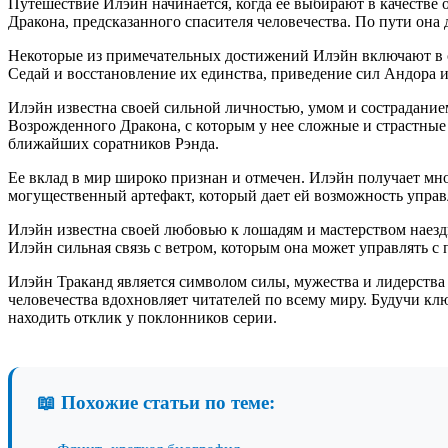
Путешествие Илэйн начинается, когда ее выбирают в качестве 
Дракона, предсказанного спасителя человечества. По пути она
Некоторые из примечательных достижений Илэйн включают в с
Седай и восстановление их единства, приведение сил Андора и
Илэйн известна своей сильной личностью, умом и состраданием
Возрожденного Дракона, с которым у нее сложные и страстные
ближайших соратников Рэнда.
Ее вклад в мир широко признан и отмечен. Илэйн получает мн
могущественный артефакт, который дает ей возможность управл
Илэйн известна своей любовью к лошадям и мастерством наезд
Илэйн сильная связь с ветром, которым она может управлять 
Илэйн Траканд является символом силы, мужества и лидерств
человечества вдохновляет читателей по всему миру. Будучи к
находить отклик у поклонников серии.
📖 Похожие статьи по теме: