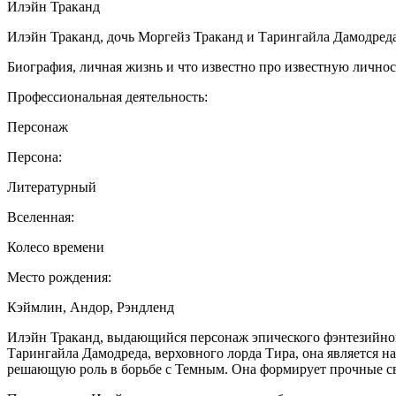
Илэйн Траканд
Илэйн Траканд, дочь Моргейз Траканд и Тарингайла Дамодреда,
Биография, личная жизнь и что известно про известную лично
Профессиональная деятельность:
Персонаж
Персона:
Литературный
Вселенная:
Колесо времени
Место рождения:
Кэймлин, Андор, Рэндленд
Илэйн Траканд, выдающийся персонаж эпического фэнтезийного 
Тарингайла Дамодреда, верховного лорда Тира, она является 
решающую роль в борьбе с Темным. Она формирует прочные свя