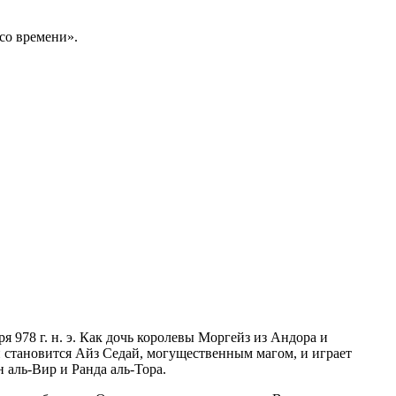
со времени».
978 г. н. э. Как дочь королевы Моргейз из Андора и
н становится Айз Седай, могущественным магом, и играет
аль-Вир и Ранда аль-Тора.