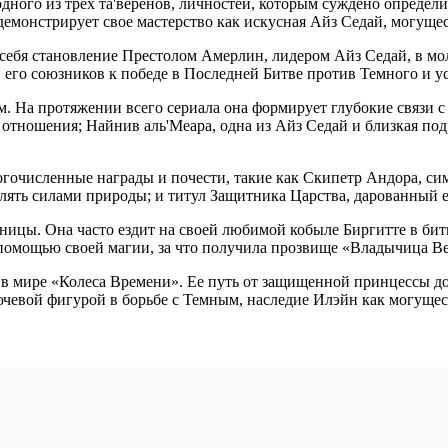
одного из трех та'веренов, личностей, которым суждено определ
 демонстрирует свое мастерство как искусная Айз Седай, могущ
ебя становление Престолом Амерлин, лидером Айз Седай, в мо
 его союзников к победе в Последней Битве против Темного и у
. На протяжении всего сериала она формирует глубокие связи с
 отношения; Найнив аль'Меара, одна из Айз Седай и близкая по
огочисленные награды и почести, такие как Скипетр Андора, си
ять силами природы; и титул Защитника Царства, дарованный ей
ницы. Она часто ездит на своей любимой кобыле Биргитте в битв
с помощью своей магии, за что получила прозвище «Владычица В
а в мире «Колеса Времени». Ее путь от защищенной принцессы 
лючевой фигурой в борьбе с Темным, наследие Илэйн как могуще