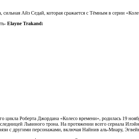
 сильная Айз Седай, которая сражается с Тёмным в серии «Коле
сть-
Elayne Trakand:
цикла Роберта Джордана «Колесо времени», родилась 19 ноября 
наследницей Львиного трона. На протяжении всего сериала Илэй
зи с другими персонажами, включая Найнив аль-Миару, Эгвейн 