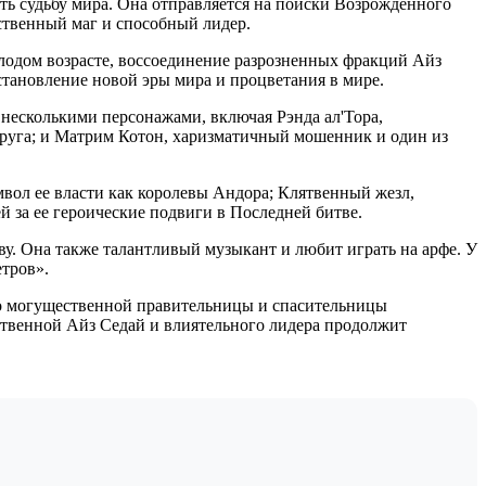
ить судьбу мира. Она отправляется на поиски Возрожденного
ественный маг и способный лидер.
лодом возрасте, воссоединение разрозненных фракций Айз
становление новой эры мира и процветания в мире.
 несколькими персонажами, включая Рэнда ал'Тора,
друга; и Матрим Котон, харизматичный мошенник и один из
мвол ее власти как королевы Андора; Клятвенный жезл,
 за ее героические подвиги в Последней битве.
у. Она также талантливый музыкант и любит играть на арфе. У
етров».
до могущественной правительницы и спасительницы
ственной Айз Седай и влиятельного лидера продолжит