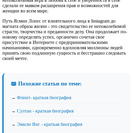
непоколебимая вера в любовь к себе и уверенность в себе
сделали ее маяком расширения прав и возможностей для
женщин во всем мире.
Путь Ясмин Лопес от влиятельного лица в Instagram до
магната образа жизни - это свидетельство ее непоколебимой
страсти, творчества и преданности делу. Она продолжает по-
новому определять успех, органично сочетая свое
присутствие в Интернете с предпринимательскими
начинаниями, одновременно вдохновляя миллионы людей
принять свою подлинную сущность и бесстрашно следовать
своей мечте.
📖 Похожие статьи по теме:
→
Флинт- краткая биография
→
Султан - краткая биография
→
Эмили Янг - краткая биография