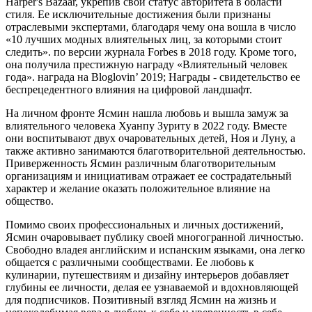
Harper's Bazaar, укрепив свой статус авторитета в области
стиля. Ее исключительные достижения были признаны
отраслевыми экспертами, благодаря чему она вошла в число
«10 лучших модных влиятельных лиц, за которыми стоит
следить». по версии журнала Forbes в 2018 году. Кроме того,
она получила престижную награду «Влиятельный человек
года». награда на Bloglovin’ 2019; Награды - свидетельство ее
беспрецедентного влияния на цифровой ландшафт.
На личном фронте Ясмин нашла любовь и вышла замуж за
влиятельного человека Хуанпу Зуриту в 2022 году. Вместе
они воспитывают двух очаровательных детей, Ноя и Луну, а
также активно занимаются благотворительной деятельностью.
Приверженность Ясмин различным благотворительным
организациям и инициативам отражает ее сострадательный
характер и желание оказать положительное влияние на
общество.
Помимо своих профессиональных и личных достижений,
Ясмин очаровывает публику своей многогранной личностью.
Свободно владея английским и испанским языками, она легко
общается с различными сообществами. Ее любовь к
кулинарии, путешествиям и дизайну интерьеров добавляет
глубины ее личности, делая ее узнаваемой и вдохновляющей
для подписчиков. Позитивный взгляд Ясмин на жизнь и