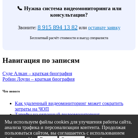
📞 Нужна система видеомониторинга или
консультация?
8 915 894 13 82
Звоните:
или
оставьте заявку
Бесплатный расчёт стоимости и выезд специалиста
Навигация по записям
Суде Алкан – краткая биография
Робин Лоули – краткая биография
Что нового
Как удаленный видеомониторинг может сократить
затраты на ЧОП
Тарифы на охранный видеомониторинг
Этапы подключения удаленного видеомониторинга
Мы используем файлы cookies для улучшения работы сайта,
Кому подходит удаленный видеомониторинг?
анализа трафика и персонализации контента. Продолжая
Какие задачи решает удаленный видеомониторинг
пользоваться сайтом, вы соглашаетесь с использованием