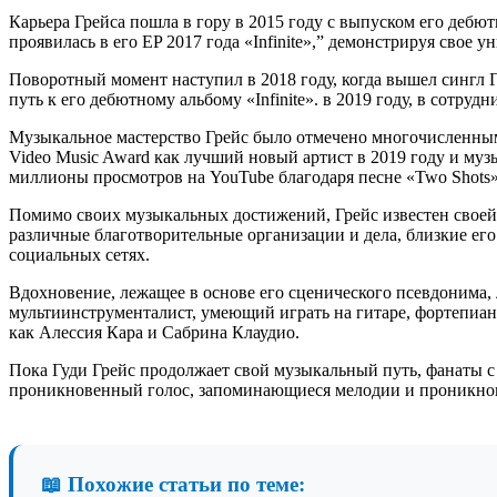
Карьера Грейса пошла в гору в 2015 году с выпуском его дебю
проявилась в его EP 2017 года «Infinite»,” демонстрируя свое
Поворотный момент наступил в 2018 году, когда вышел сингл Г
путь к его дебютному альбому «Infinite». в 2019 году, в сотруд
Музыкальное мастерство Грейс было отмечено многочисленным
Video Music Award как лучший новый артист в 2019 году и му
миллионы просмотров на YouTube благодаря песне «Two Shots»
Помимо своих музыкальных достижений, Грейс известен своей
различные благотворительные организации и дела, близкие его
социальных сетях.
Вдохновение, лежащее в основе его сценического псевдонима, 
мультиинструменталист, умеющий играть на гитаре, фортепиано
как Алессия Кара и Сабрина Клаудио.
Пока Гуди Грейс продолжает свой музыкальный путь, фанаты с 
проникновенный голос, запоминающиеся мелодии и проникнове
📖 Похожие статьи по теме: