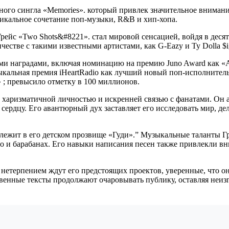
тного сингла «Memories». который привлек значительное внимани
 уникальное сочетание поп-музыки, R&B и хип-хопа.
рейс «Two Shots&#8221». стал мировой сенсацией, войдя в деся
ничестве с такими известными артистами, как G-Eazy и Ty Dolla $i
и наградами, включая номинацию на премию Juno Award как «А
зыкальная премия iHeartRadio как лучший новый поп-исполнител
 ; превысило отметку в 100 миллионов.
 харизматичной личностью и искренней связью с фанатами. Он 
 сердцу. Его авантюрный дух заставляет его исследовать мир, 
лежит в его детском прозвище «Гуди».” Музыкальные таланты Гр
 и барабанах. Его навыки написания песен также привлекли вни
нетерпением ждут его предстоящих проектов, уверенные, что он
нные тексты продолжают очаровывать публику, оставляя неизг