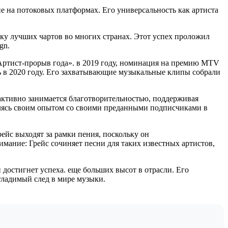
е на потоковых платформах. Его универсальность как артиста
тку лучших чартов во многих странах. Этот успех проложил
gn.
ртист-прорыв года». в 2019 году, номинация на премию MTV
ь в 2020 году. Его захватывающие музыкальные клипы собрали
активно занимается благотворительностью, поддерживая
делясь своим опытом со своими преданными подписчиками в
ейс выходят за рамки пения, поскольку он
мание: Грейс сочиняет песни для таких известных артистов,
 достигнет успеха. еще больших высот в отрасли. Его
ладимый след в мире музыки.