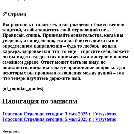
♐ Стрелец
Вы родились с талантом, и вы рождены с божественной
защитой, чтобы защитить свой мерцающий свет.
Провисай, спишь. Принимайте обязательства, когда вы
уверены, и определенно, если вы боитесь двигаться в
определенном направлении – будь то любовь, деньги,
карьера, здоровье или что -то еще – спросите себя, можете
ли вы видеть следы этих привычек или манеров в вашем
семейном дереве. Ответ может быть на виду, но
появляется, когда вы задаете правильные вопросы. Для
некоторых вы проявили отношения между душой – так
что теперь научитесь дорожить ими.
[id_popular_quotes]
Навигация по записям
Гороскоп Стрельца сегодня: 3 мая 2025 г. | Vrsystems
Гороскоп Стрельца сегодня: 5 мая 2025 г. | Vrsystems
Что нового