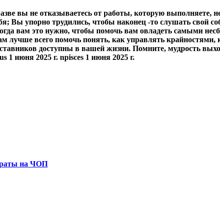
разве вы не отказываетесь от работы, которую выполняете, н
ебя; Вы упорно трудились, чтобы наконец -то слушать свой с
 когда вам это нужно, чтобы помочь вам овладеть самыми н
 вам лучше всего помочь понять, как управлять крайностями
ставников доступны в вашей жизни. Помните, мудрость выход
us 1 июня 2025 г. npisces 1 июня 2025 г.
траты на ЧОП