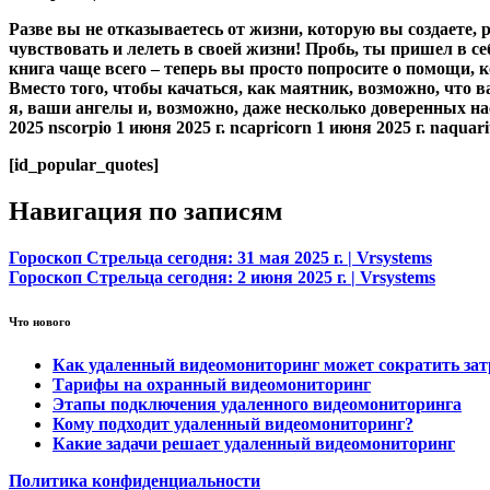
Разве вы не отказываетесь от жизни, которую вы создаете, 
чувствовать и лелеть в своей жизни! Пробь, ты пришел в с
книга чаще всего – теперь вы просто попросите о помощи,
Вместо того, чтобы качаться, как маятник, возможно, что
я, ваши ангелы и, возможно, даже несколько доверенных на
2025 nscorpio 1 июня 2025 г. ncapricorn 1 июня 2025 г. naquari
[id_popular_quotes]
Навигация по записям
Гороскоп Стрельца сегодня: 31 мая 2025 г. | Vrsystems
Гороскоп Стрельца сегодня: 2 июня 2025 г. | Vrsystems
Что нового
Как удаленный видеомониторинг может сократить за
Тарифы на охранный видеомониторинг
Этапы подключения удаленного видеомониторинга
Кому подходит удаленный видеомониторинг?
Какие задачи решает удаленный видеомониторинг
Политика конфиденциальности