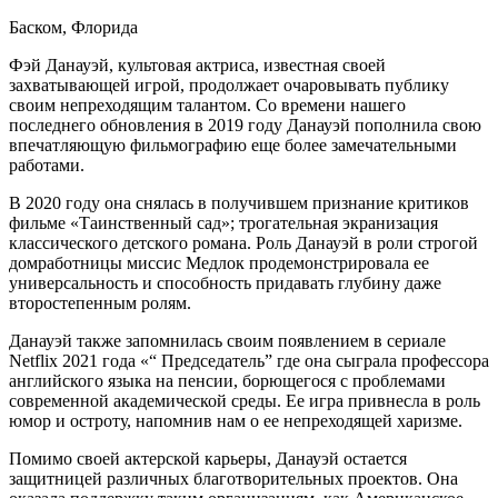
Баском, Флорида
Фэй Данауэй, культовая актриса, известная своей
захватывающей игрой, продолжает очаровывать публику
своим непреходящим талантом. Со времени нашего
последнего обновления в 2019 году Данауэй пополнила свою
впечатляющую фильмографию еще более замечательными
работами.
В 2020 году она снялась в получившем признание критиков
фильме «Таинственный сад»; трогательная экранизация
классического детского романа. Роль Данауэй в роли строгой
домработницы миссис Медлок продемонстрировала ее
универсальность и способность придавать глубину даже
второстепенным ролям.
Данауэй также запомнилась своим появлением в сериале
Netflix 2021 года «“ Председатель” где она сыграла профессора
английского языка на пенсии, борющегося с проблемами
современной академической среды. Ее игра привнесла в роль
юмор и остроту, напомнив нам о ее непреходящей харизме.
Помимо своей актерской карьеры, Данауэй остается
защитницей различных благотворительных проектов. Она