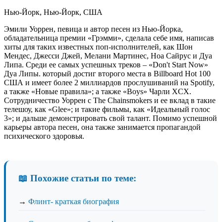
Нью-Йорк, Нью-Йорк, США
Эмили Уоррен, певица и автор песен из Нью-Йорка,
обладательница премии «Грэмми», сделала себе имя, написав
хиты для таких известных поп-исполнителей, как Шон
Мендес, Джесси Джей, Мелани Мартинес, Ноа Сайрус и Дуа
Липа. Среди ее самых успешных треков – «Don't Start Now»
Дуа Липы. который достиг второго места в Billboard Hot 100
США и имеет более 2 миллиардов прослушиваний на Spotify,
а также «Новые правила»; а также «Boys» Чарли XCX.
Сотрудничество Уоррен с The Chainsmokers и ее вклад в такие
телешоу, как «Glee»; и такие фильмы, как «Идеальный голос
3»; и дальше демонстрировать свой талант. Помимо успешной
карьеры автора песен, она также занимается пропагандой
психического здоровья.
📖 Похожие статьи по теме:
→
Флинт- краткая биография