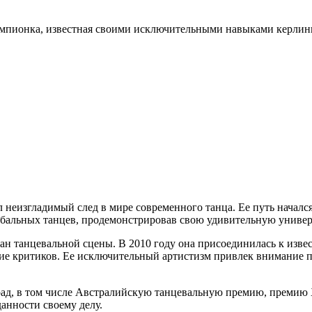
Чемпионка, известная своими исключительными навыками керли
ил неизгладимый след в мире современного танца. Ее путь началс
до бальных танцев, продемонстрировав свою удивительную универ
ан танцевальной сцены. В 2010 году она присоединилась к изве
е критиков. Ее исключительный артистизм привлек внимание п
ад, в том числе Австралийскую танцевальную премию, премию 
анности своему делу.