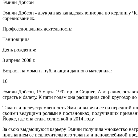
Эмили Добсон
Эмили Добсон - двукратная канадская юниорка по керлингу 
соревнованиях.
Профессиональная деятельность:
Танцовщица
День рождения:
3 апреля 2008 г.
Возраст на момент публикации данного материала:
16
Эмили Добсон, 15 марта 1992 г.р., в Сиднее, Австралия, остав
страсть к балету. К пяти годам она расширила свой кругозор 
Талант и целеустремленность Эмили вывели ее на передний пл
своими ведущими ролями в постановках, получивших признани
Йорке, где она стала солисткой в ​​2014 году.
За свою выдающуюся карьеру Эмили получила множество нагр
признанием ее исключительного таланта и непоколебимой пред