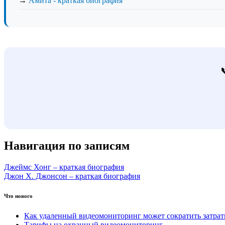
→
Амита - краткая биография
Навигация по записям
Джеймс Хонг – краткая биография
Джон Х. Джонсон – краткая биография
Что нового
Как удаленный видеомониторинг может сократить затра
Тарифы на охранный видеомониторинг