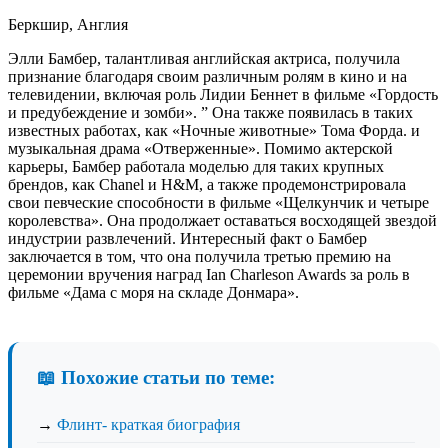
Беркшир, Англия
Элли Бамбер, талантливая английская актриса, получила
признание благодаря своим различным ролям в кино и на
телевидении, включая роль Лидии Беннет в фильме «Гордость
и предубеждение и зомби». ” Она также появилась в таких
известных работах, как «Ночные животные» Тома Форда. и
музыкальная драма «Отверженные». Помимо актерской
карьеры, Бамбер работала моделью для таких крупных
брендов, как Chanel и H&M, а также продемонстрировала
свои певческие способности в фильме «Щелкунчик и четыре
королевства». Она продолжает оставаться восходящей звездой
индустрии развлечений. Интересный факт о Бамбер
заключается в том, что она получила третью премию на
церемонии вручения наград Ian Charleson Awards за роль в
фильме «Дама с моря на складе Донмара».
📖 Похожие статьи по теме:
→
Флинт- краткая биография