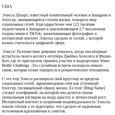
США
Элисса Дехарт, известный влиятельный человек в Instagram и
блоггер, занимающийся стилем жизни, покорила мир
социальных сетей. Благодаря более чем 123 тысячам
подписчиков в Instagram и ошеломляющим 2,7 миллионам
подписчиков в TikTok, захватывающие фотографии и
интересный контент Элиссы сделали ее силой, с которой
нужно считаться в цифровой сфере.
Элисса’ Путешествие девушки началось, когда она впервые
встретила своего коллегу-ютубера Джейка Анхелеса в Мишн-
Бич, где ее пригласили принять участие в видеоролике Water
Bottle Challenge. Эта случайная встреча положила начало
связи, которая позже переросла в романтические отношения.
С тех пор Элисса расширила свой кругозор за пределы
социальных сетей, зарекомендовав себя как успешный
блоггер, посвященный образу жизни. Ее блог [Blog Name]
служит платформой, на которой она делится своим
уникальным взглядом на моду, красоту и личностный рост.
Интересный контент и искренняя индивидуальность Элиссы
нашли отклик у ее аудитории, что сделало ее надежным
источником вдохновения и советов.