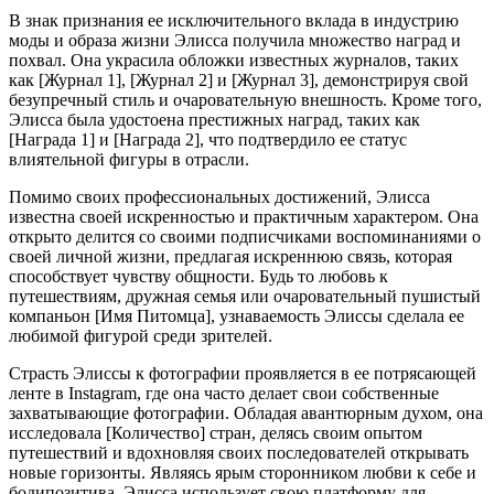
В знак признания ее исключительного вклада в индустрию
моды и образа жизни Элисса получила множество наград и
похвал. Она украсила обложки известных журналов, таких
как [Журнал 1], [Журнал 2] и [Журнал 3], демонстрируя свой
безупречный стиль и очаровательную внешность. Кроме того,
Элисса была удостоена престижных наград, таких как
[Награда 1] и [Награда 2], что подтвердило ее статус
влиятельной фигуры в отрасли.
Помимо своих профессиональных достижений, Элисса
известна своей искренностью и практичным характером. Она
открыто делится со своими подписчиками воспоминаниями о
своей личной жизни, предлагая искреннюю связь, которая
способствует чувству общности. Будь то любовь к
путешествиям, дружная семья или очаровательный пушистый
компаньон [Имя Питомца], узнаваемость Элиссы сделала ее
любимой фигурой среди зрителей.
Страсть Элиссы к фотографии проявляется в ее потрясающей
ленте в Instagram, где она часто делает свои собственные
захватывающие фотографии. Обладая авантюрным духом, она
исследовала [Количество] стран, делясь своим опытом
путешествий и вдохновляя своих последователей открывать
новые горизонты. Являясь ярым сторонником любви к себе и
бодипозитива, Элисса использует свою платформу для