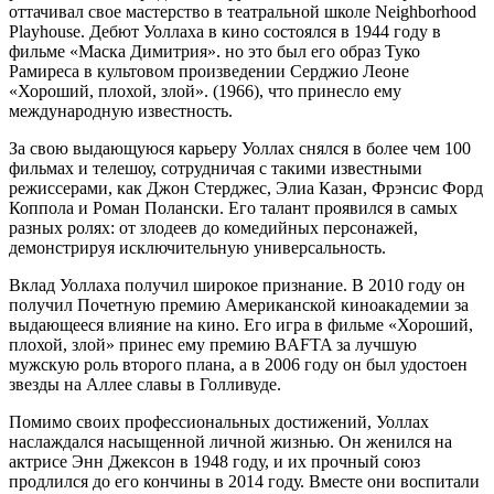
оттачивал свое мастерство в театральной школе Neighborhood
Playhouse. Дебют Уоллаха в кино состоялся в 1944 году в
фильме «Маска Димитрия». но это был его образ Туко
Рамиреса в культовом произведении Серджио Леоне
«Хороший, плохой, злой». (1966), что принесло ему
международную известность.
За свою выдающуюся карьеру Уоллах снялся в более чем 100
фильмах и телешоу, сотрудничая с такими известными
режиссерами, как Джон Стерджес, Элиа Казан, Фрэнсис Форд
Коппола и Роман Полански. Его талант проявился в самых
разных ролях: от злодеев до комедийных персонажей,
демонстрируя исключительную универсальность.
Вклад Уоллаха получил широкое признание. В 2010 году он
получил Почетную премию Американской киноакадемии за
выдающееся влияние на кино. Его игра в фильме «Хороший,
плохой, злой» принес ему премию BAFTA за лучшую
мужскую роль второго плана, а в 2006 году он был удостоен
звезды на Аллее славы в Голливуде.
Помимо своих профессиональных достижений, Уоллах
наслаждался насыщенной личной жизнью. Он женился на
актрисе Энн Джексон в 1948 году, и их прочный союз
продлился до его кончины в 2014 году. Вместе они воспитали