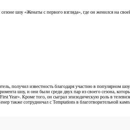
м сезоне шоу «Женаты с первого взгляда», где он женился на сво
ель, получил известность благодаря участию в популярном шоу «
имента шоу, и они были среди двух пар из своего сезона, котор
: The First Year». Кроме того, он сыграл эпизодическую роль в тел
енер также сотрудничал с Temptations в благотворительной камп