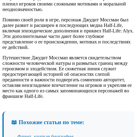
пленил игроков своими сложными мотивами и моральной
неоднозначностью.
Помимо своей роли в игре, персонаж Джудит Моссман был
далее развит и расширен в последующих медиа Half-Life,
включая эпизодические дополнения и приквел Half-Life: Alyx.
Эти дополнительные части дают более глубокое
представление о ее происхождении, мотивах и последствиях
ее действий.
Путешествие Джудит Моссман является свидетельством
сложности человеческой натуры и размытых границ между
героизмом и злодейством. Ее сюжетная линия служит
предостерегающей историей об опасностях слепой
преданности и важности подвергать сомнению авторитет,
оставляя неизгладимое впечатление на игроков и укрепляя ее
место как одного из самых запоминающихся персонажей во
франшизе Half-Life.
📖 Похожие статьи по теме:
→
Флинт- краткая биография