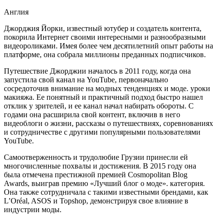
Англия
Джорджия Йорки, известный ютубер и создатель контента,
покорила Интернет своими интересными и разнообразными
видеороликами. Имея более чем десятилетний опыт работы на
платформе, она собрала миллионы преданных подписчиков.
Путешествие Джорджии началось в 2011 году, когда она
запустила свой канал на YouTube, первоначально
сосредоточив внимание на модных тенденциях и моде. уроки
макияжа. Ее понятный и практичный подход быстро нашел
отклик у зрителей, и ее канал начал набирать обороты. С
годами она расширила свой контент, включив в него
видеоблоги о жизни, рассказы о путешествиях, соревнованиях
и сотрудничестве с другими популярными пользователями
YouTube.
Самоотверженность и трудолюбие Грузии принесли ей
многочисленные похвалы и достижения. В 2015 году она
была отмечена престижной премией Cosmopolitan Blog
Awards, выиграв премию «Лучший блог о моде». категория.
Она также сотрудничала с такими известными брендами, как
L’Oréal, ASOS и Topshop, демонстрируя свое влияние в
индустрии моды.