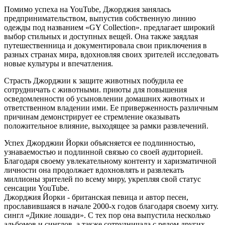
Помимо успеха на YouTube, Джорджия занялась
предпринимательством, выпустив собственную линию
одежды под названием «GY Collection». предлагает широкий
выбор стильных и доступных вещей. Она также заядлая
путешественница и документировала свои приключения в
разных странах мира, вдохновляя своих зрителей исследовать
новые культуры и впечатления.
Страсть Джорджии к защите животных побудила ее
сотрудничать с животными. приюты для повышения
осведомленности об усыновлении домашних животных и
ответственном владении ими. Ее приверженность различным
причинам демонстрирует ее стремление оказывать
положительное влияние, выходящее за рамки развлечений.
Успех Джорджии Йорки объясняется ее подлинностью,
узнаваемостью и подлинной связью со своей аудиторией.
Благодаря своему увлекательному контенту и харизматичной
личности она продолжает вдохновлять и развлекать
миллионы зрителей по всему миру, укрепляя свой статус
сенсации YouTube.
Джорджия Йорки - британская певица и автор песен,
прославившаяся в начале 2000-х годов благодаря своему хиту.
сингл «Дикие лошади». С тех пор она выпустила несколько
альбомов и синглов, а также сотрудничала с рядом других