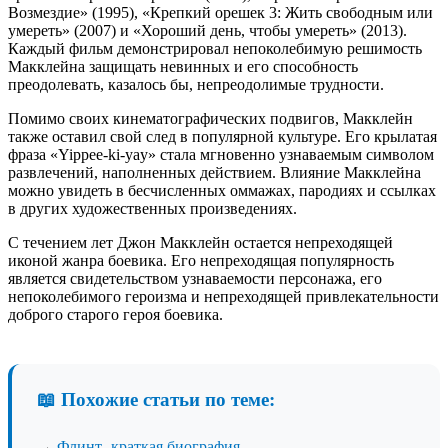
Возмездие» (1995), «Крепкий орешек 3: Жить свободным или
умереть» (2007) и «Хороший день, чтобы умереть» (2013).
Каждый фильм демонстрировал непоколебимую решимость
Макклейна защищать невинных и его способность
преодолевать, казалось бы, непреодолимые трудности.
Помимо своих кинематографических подвигов, Макклейн
также оставил свой след в популярной культуре. Его крылатая
фраза «Yippee-ki-yay» стала мгновенно узнаваемым символом
развлечений, наполненных действием. Влияние Макклейна
можно увидеть в бесчисленных оммажах, пародиях и ссылках
в других художественных произведениях.
С течением лет Джон Макклейн остается непреходящей
иконой жанра боевика. Его непреходящая популярность
является свидетельством узнаваемости персонажа, его
непоколебимого героизма и непреходящей привлекательности
доброго старого героя боевика.
📖 Похожие статьи по теме:
→
Флинт- краткая биография