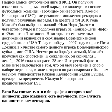
Национальной футбольной лиге (НФЛ). Он получил
известность во время своей карьеры в колледже в составе
футбольной команды «Троянцы» Университета Южной
Калифорнии (USC), где установил множество рекордов и
получил различные награды. На драфте НФЛ 2010 года
Макнайт был выбран командой «Нью-Йорк Джетс» в
четвертом раунде и продолжал играть за «Канзас-Сити Чифс»
и «Эдмонтон Эскимосс». Некоторые из его заметных
достижений включают в себя звание Всеамериканской
средней школы USA Today и победу в 2007 году в призе Пита
Докинза в качестве самого ценного игрока Всеамериканского
кубка армии США. Несмотря на борьбу с астмой, Макнайт
преуспел как спортсмен. К сожалению, он скончался 1
декабря 2016 года в возрасте 28 лет. Интересный факт о
Макнайте заключается в том, что он был вовлечен в спор о
наборе персонала, в ходе которого он разговаривал с бывшим
бегуном Университета Южной Калифорнии Реджи Бушем,
прежде чем предпочесть Южную Калифорнию
предпочитаемому LSU.
Если Вы считаете, что в биографии исторической
личности: Джо Макнайт, есть неточности, пожалуйста
напишите в комментарии.