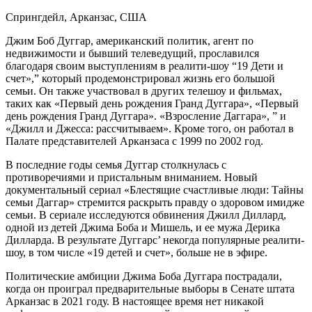
Спрингдейл, Арканзас, США
Джим Боб Дуггар, американский политик, агент по
недвижимости и бывший телеведущий, прославился
благодаря своим выступлениям в реалити-шоу “19 Дети и
счет»,” который продемонстрировал жизнь его большой
семьи. Он также участвовал в других телешоу и фильмах,
таких как «Первый день рождения Гранд Дуггара», «Первый
день рождения Гранд Дуггара». «Взросление Даггара», ” и
«Джилл и Джесса: рассчитываем». Кроме того, он работал в
Палате представителей Арканзаса с 1999 по 2002 год.
В последние годы семья Дуггар столкнулась с
противоречиями и пристальным вниманием. Новый
документальный сериал «Блестящие счастливые люди: Тайны
семьи Даггар» стремится раскрыть правду о здоровом имидже
семьи. В сериале исследуются обвинения Джилл Диллард,
одной из детей Джима Боба и Мишель, и ее мужа Дерика
Дилларда. В результате Дуггарс’ некогда популярные реалити-
шоу, в том числе «19 детей и счет», больше не в эфире.
Политические амбиции Джима Боба Дуггара пострадали,
когда он проиграл предварительные выборы в Сенате штата
Арканзас в 2021 году. В настоящее время нет никакой