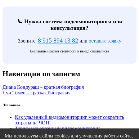
📞 Нужна система видеомониторинга или
консультация?
8 915 894 13 82
Звоните:
или
оставьте заявку
Бесплатный расчёт стоимости и выезд специалиста
Навигация по записям
Диана Кондураш – краткая биография
Луи Томео – краткая биография
Что нового
Как удаленный видеомониторинг может сократить
затраты на ЧОП
Тарифы на охранный видеомониторинг
Этапы подключения удаленного видеомониторинга
Мы используем файлы cookies для улучшения работы сайта,