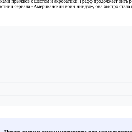
выками прыжков с шестом и акробатики, Графф продолжает бить 
частниц сериала «Американский воин-ниндзя», она быстро стала
📞 Нужна система видеомониторинга или консультация