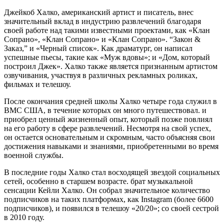
Джейкоб Халко, американский артист и писатель, внес
значительный вклад в индустрию развлечений благодаря
своей работе над такими известными проектами, как «Клан
Сопрано», «Клан Сопрано» и «Клан Сопрано». “Закон &
Заказ,” и «Черный список». Как драматург, он написал
успешные пьесы, такие как «Муж вдовы»; и «Дом, который
построил Джек». Халко также является признанным артистом
озвучивания, участвуя в различных рекламных роликах,
фильмах и телешоу.
После окончания средней школы Халко четыре года служил в
ВМС США, в течение которых он много путешествовал. и
приобрел ценный жизненный опыт, который позже повлиял
на его работу в сфере развлечений. Несмотря на свой успех,
он остается основательным и скромным, часто объясняя свои
достижения навыками и знаниями, приобретенными во время
военной службы.
В последние годы Халко стал восходящей звездой социальных
сетей, особенно в старшем возрасте. брат музыкальной
сенсации Кейли Халко. Он собрал значительное количество
подписчиков на таких платформах, как Instagram (более 6600
подписчиков), и появился в телешоу «20/20»; со своей сестрой
в 2010 году.