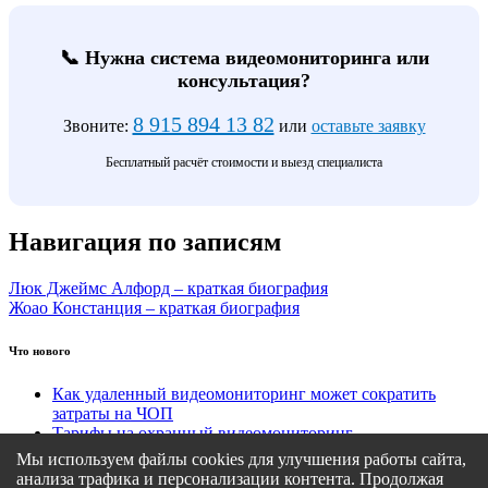
📞 Нужна система видеомониторинга или
консультация?
8 915 894 13 82
Звоните:
или
оставьте заявку
Бесплатный расчёт стоимости и выезд специалиста
Навигация по записям
Люк Джеймс Алфорд – краткая биография
Жоао Констанция – краткая биография
Что нового
Как удаленный видеомониторинг может сократить
затраты на ЧОП
Тарифы на охранный видеомониторинг
Этапы подключения удаленного видеомониторинга
Мы используем файлы cookies для улучшения работы сайта,
Кому подходит удаленный видеомониторинг?
анализа трафика и персонализации контента. Продолжая