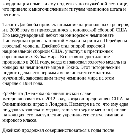
координация помогли ему подняться по служебной лестнице,
что привело к многочисленным титулам чемпионов штата и
региона.
Талант Джейкоба привлек внимание национальных тренеров,
и в 2008 году он присоединился к юношеской сборной США.
Его международный дебют на юниорском чемпионате
Панамерики привел к золотой медали на рингах. Перейдя на
взрослый уровень, Джейкоб стал опорой взрослой
национальной сборной США, участвуя в престижных
соревнованиях Кубка мира. Его главное достижение
произошло в 2011 году, когда он завоевал золотую медаль на
кольцах на чемпионате мира в Токио. Этот исторический
подвиг сделал его первым американским гимнастом-
мужчиной, завоевавшим титул чемпиона мира на этом
снаряде с 1984 года.
<р>Мечта Джейкоба об олимпийской славе
материализовалась в 2012 году, когда он представлял США на
Олимпийских играх в Лондоне. Несмотря на то, что ему едва
не удалось завоевать медаль, заняв четвертое место в финале
на кольцах, его выступление укрепило его статус гимнаста
мирового класса.
Джейкоб продолжал совершенствоваться в годы после