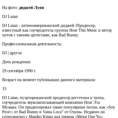
На фото:
диджей Луян
DJ Luian
DJ Luian - латиноамериканский диджей /Продюсер,
известный как соучредитель группы Hear This Music и автор
хитов с такими артистами, как Bad Bunny.
Профессиональная деятельность:
DJ | другое
День рождения:
29 сентября 1990 г.
Возраст на момент публикации данного материала:
33
DJ Luian, пуэрториканский продюсер реггетона и трэпа,
соучредитель звукозаписывающей компании Hear Эта
Музыка. Он продюсировал такие популярные песни, как «Soy
Peor»; от Bad Bunny и Vaina Loca” от Озуны. Недавно он
сотрудничал с Mambo Kingz над треком «Mejor Que Yo».