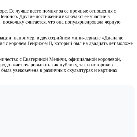
оре. Ее лучше всего помнят за ее прочные отношения с
Шенонсо. Другие достижения включают ее участие в
, поскольку считается, что она популяризировала черную
рмации, например, в двухсерийном мини-сериале «Диана де
я с королем Генрихом II, который был на двадцать лет моложе
рничество с Екатериной Медичи, официальной королевой,
одолжает очаровывать как публику, так и историков.
 была увековечена в различных скульптурах и картинах.