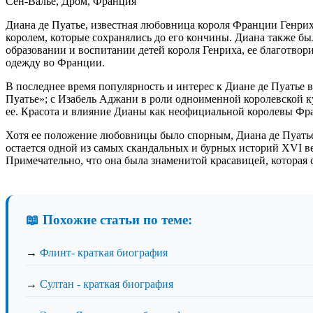
Сен-Валье, Дром, Франция
Диана де Пуатье, известная любовница короля Франции Генриха
королем, которые сохранялись до его кончины. Диана также б
образовании и воспитании детей короля Генриха, ее благотвор
одежду во Франции.
В последнее время популярность и интерес к Диане де Пуатье
Пуатье»; с Изабель Аджани в роли одноименной королевской ку
ее. Красота и влияние Дианы как неофициальной королевы Фра
Хотя ее положение любовницы было спорным, Диана де Пуатье
остается одной из самых скандальных и бурных историй XVI в
Примечательно, что она была знаменитой красавицей, которая 
📖 Похожие статьи по теме:
→
Флинт- краткая биография
→
Султан - краткая биография