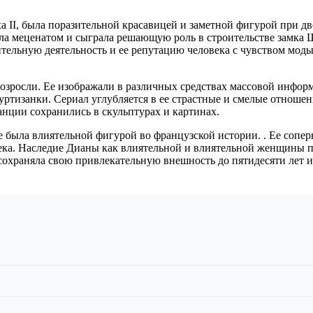
 II, была поразительной красавицей и заметной фигурой при дв
ыла меценатом и сыграла решающую роль в строительстве замка 
ительную деятельность и ее репутацию человека с чувством моды
 возросли. Ее изображали в различных средствах массовой инфо
ртизанки. Сериал углубляется в ее страстные и смелые отношени
нции сохранились в скульптурах и картинах.
 была влиятельной фигурой во французской истории. . Ее сопе
ека. Наследие Дианы как влиятельной и влиятельной женщины пр
сохраняла свою привлекательную внешность до пятидесяти лет и