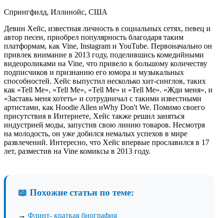
Спрингфилд, Иллинойс, США
Девин Хейс, известная личность в социальных сетях, певец и
автор песен, приобрел популярность благодаря таким
платформам, как Vine, Instagram и YouTube. Первоначально он
привлек внимание в 2013 году, поделившись комедийными
видеороликами на Vine, что привело к большому количеству
подписчиков и признанию его юмора и музыкальных
способностей. Хейс выпустил несколько хит-синглов, таких
как «Tell Me», «Tell Me», «Tell Me» и «Tell Me». «Жди меня», и
«Заставь меня хотеть» и сотрудничал с такими известными
артистами, как Hoodie Allen иWhy Don't We. Помимо своего
присутствия в Интернете, Хейс также решил заняться
индустрией моды, запустив свою линию товаров. Несмотря
на молодость, он уже добился немалых успехов в мире
развлечений. Интересно, что Хейс впервые прославился в 17
лет, разместив на Vine комиксы в 2013 году.
📖 Похожие статьи по теме:
→
Флинт- краткая биография