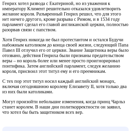
Генрих хотел развода с Екатериной, но из уважения к
императору Климент решительно отказался удовлетворить
желание короля. Разъяренный Генрих решил, что для этого
нет ничего другого, кроме разрыва с Римом, и в 1534 году
парламент сделал его главой англиканской церкви, полностью
разорвав связи с папством.
Хотя Генрих никогда не был протестантом и остался Будучи
набожным католиком до конца своей жизни, следующий Папа
Павел III отлучил его от церкви. Звание Защитника веры было
отозвано, действия Генриха были признаны предательством
веры – но король более или менее просто проигнорировал
понтифика. Затем английский парламент, следуя желанию
короля, присвоил этот титул ему и его преемникам.
С тех пор этот титул носил каждый английский монарх,
включая сегодняшнюю королеву Елизавету II, хотя только два
из них были католиками.
Могут произойти небольшие изменения, когда принц Чарльз
станет королем. В наши дни политкорректности он заявил,
что хотел бы быть защитником всех вер.