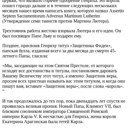
церкви, что вызвало горячее одобрение Генриха. Но король
пошел гораздо дальше и в течение следующих нескольких
месяцев нашел время написать книгу, которую назвал Assertio
Septem Sacramentorum Adversus Martinum Lutherim
(Утверждение семи таинств против Мартина Лютера).
Трехтомник работа жестоко взорвала Лютера и его идеи. Он
был посвящен Папе Льву и подарен ему.
Позднее, присвоив Генриху титул «Защитника Фидеи»,
папская булла, изданная всего за два месяца до смерти 45-
летнего Папы, гласила:
«Мы, заседающие на этом Святом Престоле, от которого
исходят все достоинства и титулы, постановляем даровать
Вашему Величеству этот титул, а именно: Защитник веры,
просим всех христиан называть вас этим титулом, и когда они
пишут вам, вставьте «Защитник веры»; после слова «король».
”
И так продолжалось до тех пор, пока двенадцать лет спустя не
проявилась великая ирония. Новый Папа, Климент VII, был
близким союзником императора Священной Римской
империи Карла V. К несчастью для Генриха, жены короля
Екатерина Арагонская была тетей Карла.