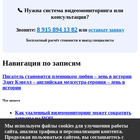
📞 Нужна система видеомониторинга или
консультация?
8 915 894 13 82
Звоните:
или
оставьте заявку
Бесплатный расчёт стоимости и выезд специалиста
Навигация по записям
Писатель становится пленником любви – день в истории
Эдит Кэвелл – английская медсестра-героиня – день в
истории
Что нового
Как удаленный видеомониторинг может сократить
затраты на ЧОП
Тарифы на охранный видеомониторинг
Мы используем файлы cookies для улучшения работы
Этапы подключения удаленного видеомониторинга
сайта, анализа трафика и персонализации контента.
Кому подходит удаленный видеомониторинг?
Продолжая пользоваться сайтом, вы соглашаетесь с