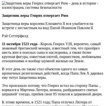
Защитник веры Генрих отвергает Рим
Защитница веры королева Елизавета II вся улыбается на
встрече с несчастным на вид Папой Иоанном Павлом II
Рэй Сеттерфилд
11 октября 1521 года
- Король Генрих VIII, вероятно, самый
знаковый британский монарх, известный тем, что приобрел
шесть жен в поисках сына и наследника, а также более
крупная фигура, известная охотой, пиршеством, любовными
отношениями и вообще шумной жизнью на Земле.
В этот день он также стал объектом одного из самых
ироничных религиозных действий, когда Папа Лев X даровал
ему титул Защитника веры.
Это произошло потому, что Генрих встал на сторону Папы. ,
ворвался в Мартина Лютера, монаха, разбудившего святых
шершней’ гнездо, прибив свои 95 тезисов к церковной двери.
К этому времени, в 1521 году, Папа отлучил Лютера от