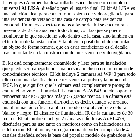
La empresa Acumen ha desarrollado especialmente un complejo
universal
Ai-LISA
, diseñado para el usuario final. El kit Ai-LISA es
una solución ideal para construir un sistema de videovigilancia para
una residencia de verano o una casa de campo para residencia
temporal. Entre los aspectos obvios a favor del kit se encuentra la
presencia de 2 cámaras para todo clima, con las que se puede
monitorear lo que sucede no solo dentro de la casa, sino también en
el territorio de la instalación. Y también la posibilidad de controlar
un objeto de forma remota, que en estas condiciones es el detalle
más importante en la construcción de un sistema de videovigilancia.
El kit está completamente ensamblado y listo para su instalación,
que puede ser manejado por una persona incluso con un mínimo de
conocimientos técnicos. El kit incluye 2 cámaras Ai-WP43 para todo
clima con una clasificación de resistencia al polvo y la humedad
IP67, lo que significa que la cámara está completamente protegida
contra el polvo y la humedad. La cámara Ai-WP43 puede soportar
temperaturas de 55 grados más y 55 grados menos. La cámara está
equipada con una función día/noche, es decir, cuando se produce
una iluminación crítica, cambia el modo de grabación de color a
blanco y negro. El alcance de iluminación IR de la cámara es de 30
metros. El kit también incluye 2 cámaras cilíndricas Ai-BU45S,
diseñadas para su uso tanto en interiores como en habitaciones sin
calefacción. El kit incluye una grabadora de video compacta de 4
canales diseñada sobre la base del popular modelo de grabadora Ai-