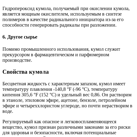
Гидропероксид кумола, получаемый при окислении кумола,
является мощным окислителем, используемым в синтезе
полимеров в качестве радикального инициатора из-за его
способности генерировать радикалы при разложении.
6. Другое сырье
Помимо промышленного использования, кумол служит
прекурсором в фармацевтическом и парфюмерном
производстве.
Свойства кумола
Бесцветная жидкость с характерным запахом, кумол имеет
температуру плавления -140,8 °F (-96 °C), температуру
кипения 305,6 °F (152 °C) и удельный вес 0,86. Он растворим
в этаноле, этиловом эфире, ацетоне, бензоле, петролейном
эфире и четыреххлористом углероде, но почти нерастворим в
воде.
Регулируемый как опасное и легковоспламеняющееся
вещество, кумол признан различными законами за его риски
для здоровья и безопасности, включая потенциальные