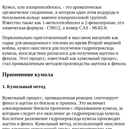
Кумол, или изопропилбензол, - это ароматическое
органическое соединение, в котором один атом водорода в
бензольном кольце заменен изопропиловой группой.
Известно также как 1-метилэтилбензол и 2-фенилпропан, его
химическая формула - C9H12, а номер CAS - 98-82-8.
Первоначально приготовленный в массовом масштабе как
сырье для авиационного топлива во время Второй мировой
войны, кумол окислялся для получения гидропероксида
кумола, впоследствии разлагался для получения ацетона и
фенола. Этот процесс, известный как кумольный процесс,
стал промышленным методом производства ацетона и фенола.
Применение кумола
1. Кумольный метод
Кумольный процесс, промышленная реакция, синтезирует
фенол и ацетон из бензола и пропена. Это включает
алкилирование бензола пропеном с образованием кумола, за
которым следует его окисление до гидропероксида кумола.
Кислотное разложение гидропероксида кумола производит
ацетон и фенол. Кумольный метод, использующий окисление
при давлении окружающей среды, предпочтителен для